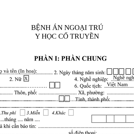
BỆNH ÁN NGOẠI TRÚ
Y HỌC CỔ TRUYỀN
ọ và tên (In hoa):
Nghề ngh
X
Việt Nam
.........................................................................................
.........................................................................................