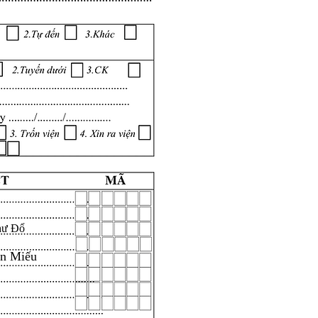
hư Đổ
ăn Miếu