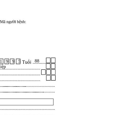
Mã người bệnh:
88
1 9 9 5
iệp
.....................
...................................