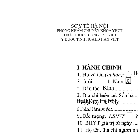
SỞ Y TẾ HÀ NỘI
PHÒNG KHÁM CHUYÊN KHOA YHCT
TRỰC THUỘC CÔNG TY TNHH
Y DƯỢC TINH HOA LD HÀN VIỆT
1. H
X
Kinh
7. Địa chỉ hiện tại:
Hoài Đức Hà Nội
........................................
........................................
..................