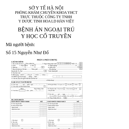
SỞ Y TẾ HÀ NỘI
PHÒNG KHÁM CHUYÊN KHOA YHCT
TRỰC THUỘC CÔNG TY TNHH
Y DƯỢC TINH HOA LD HÀN VIỆT
BỆNH ÁN NGOẠI TRÚ
Y HỌC CỔ TRUYỀN
Mã người bệnh:
Số 15 Nguyễn Như Đổ
1. Họ và tên (In
1 9 9 5
8
hoa):
8
X
X