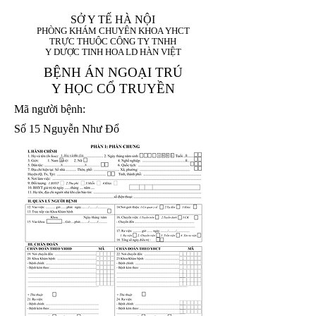
SỞ Y TẾ HÀ NỘI
PHÒNG KHÁM CHUYÊN KHOA YHCT
TRỰC THUỘC CÔNG TY TNHH
Y DƯỢC TINH HOA LD HÀN VIỆT
BỆNH ÁN NGOẠI TRÚ
Y HỌC CỔ TRUYỀN
Mã người bệnh:
Số 15 Nguyễn Như Đổ
1. Họ và tên (In
1 9 9 5
8
hoa):
8
X
X