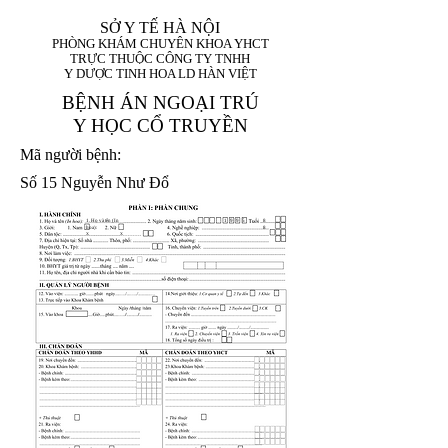
SỞ Y TẾ HÀ NỘI
PHÒNG KHÁM CHUYÊN KHOA YHCT
TRỰC THUỘC CÔNG TY TNHH
Y DƯỢC TINH HOA LD HÀN VIỆT
BỆNH ÁN NGOẠI TRÚ
Y HỌC CỔ TRUYỀN
Mã người bệnh:
Số 15 Nguyễn Như Đổ
1. Họ và tên (In
1 9 9 5
8
hoa):
8
X
X