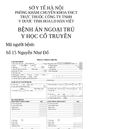
SỞ Y TẾ HÀ NỘI
PHÒNG KHÁM CHUYÊN KHOA YHCT
TRỰC THUỘC CÔNG TY TNHH
Y DƯỢC TINH HOA LD HÀN VIỆT
BỆNH ÁN NGOẠI TRÚ
Y HỌC CỔ TRUYỀN
Mã người bệnh:
Số 15 Nguyễn Như Đổ
1. Họ và tên (In
1 9 9 5
8
hoa):
8
X
X