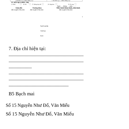
Nghề nghiệp
Việt Nam
Kinh
7. Địa chỉ hiện tại:
.................................................................
.................................................................
....................
.................................................................
.................................................................
....................................................
B5 Bạch mai
Số 15 Nguyễn Như Đổ, Văn Miếu
Số 15 Nguyễn Như Đổ, Văn Miếu