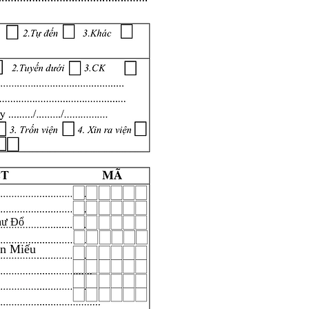
hư Đổ
ăn Miếu