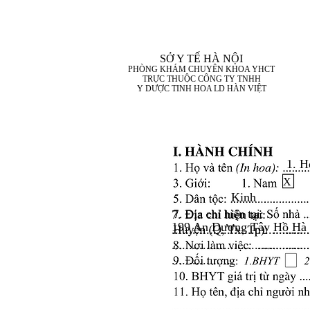
SỞ Y TẾ HÀ NỘI
PHÒNG KHÁM CHUYÊN KHOA YHCT
TRỰC THUỘC CÔNG TY TNHH
Y DƯỢC TINH HOA LD HÀN VIỆT
1. H
X
Kinh
7. Địa chỉ hiện tại:
199 An Dương Tây Hồ Hà
........................................
........................................
..................