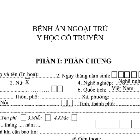
BỆNH ÁN NGOẠI TRÚ
Y HỌC CỔ TRUYỀN
ọ và tên (In hoa):
Nghề ngh
X
Việt Nam
 Nội
.........................................................................................
.........................................................................................