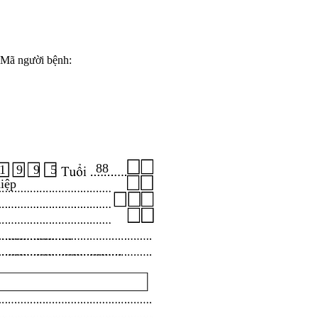
Mã người bệnh:
88
1 9 9 5
iệp
.....................
...................................