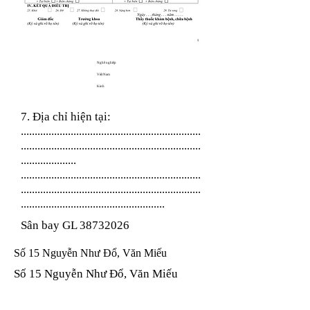
Nghề nghiệp
Việt Nam
Kinh
7. Địa chỉ hiện tại:
.................................................................
.................................................................
....................
.................................................................
.................................................................
....................................................
Sân bay GL
38732026
Số 15 Nguyễn Như Đổ, Văn Miếu
Số 15 Nguyễn Như Đổ, Văn Miếu