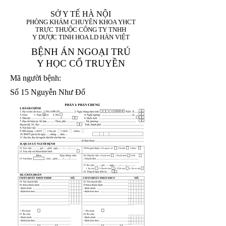
SỞ Y TẾ HÀ NỘI
PHÒNG KHÁM CHUYÊN KHOA YHCT
TRỰC THUỘC CÔNG TY TNHH
Y DƯỢC TINH HOA LD HÀN VIỆT
BỆNH ÁN NGOẠI TRÚ
Y HỌC CỔ TRUYỀN
Mã người bệnh:
Số 15 Nguyễn Như Đổ
1. Họ và tên (In
1 9 9 5
8
hoa):
8
X
X