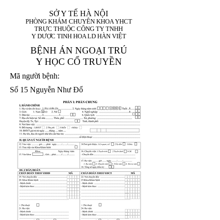
SỞ Y TẾ HÀ NỘI
PHÒNG KHÁM CHUYÊN KHOA YHCT
TRỰC THUỘC CÔNG TY TNHH
Y DƯỢC TINH HOA LD HÀN VIỆT
BỆNH ÁN NGOẠI TRÚ
Y HỌC CỔ TRUYỀN
Mã người bệnh:
Số 15 Nguyễn Như Đổ
1. Họ và tên (In
1 9 9 5
8
hoa):
8
X
X