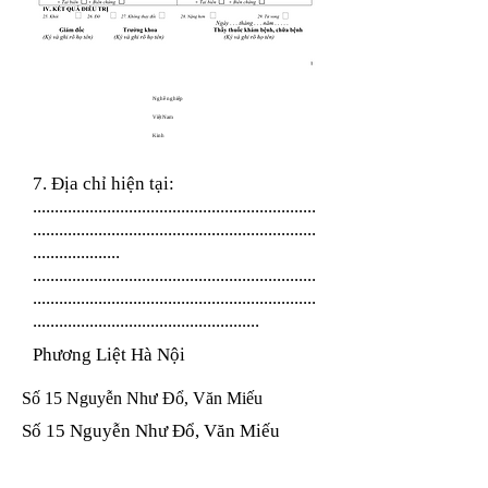
Nghề nghiệp
Việt Nam
Kinh
7. Địa chỉ hiện tại:
.................................................................
.................................................................
....................
.................................................................
.................................................................
....................................................
Phương Liệt Hà Nội
Số 15 Nguyễn Như Đổ, Văn Miếu
Số 15 Nguyễn Như Đổ, Văn Miếu