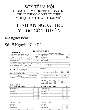
SỞ Y TẾ HÀ NỘI
PHÒNG KHÁM CHUYÊN KHOA YHCT
TRỰC THUỘC CÔNG TY TNHH
Y DƯỢC TINH HOA LD HÀN VIỆT
BỆNH ÁN NGOẠI TRÚ
Y HỌC CỔ TRUYỀN
Mã người bệnh:
Số 15 Nguyễn Như Đổ
1. Họ và tên (In
1 9 9 5
8
hoa):
8
X
X