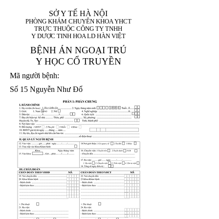
SỞ Y TẾ HÀ NỘI
PHÒNG KHÁM CHUYÊN KHOA YHCT
TRỰC THUỘC CÔNG TY TNHH
Y DƯỢC TINH HOA LD HÀN VIỆT
BỆNH ÁN NGOẠI TRÚ
Y HỌC CỔ TRUYỀN
Mã người bệnh:
Số 15 Nguyễn Như Đổ
1. Họ và tên (In
1 9 9 5
8
hoa):
8
X
X