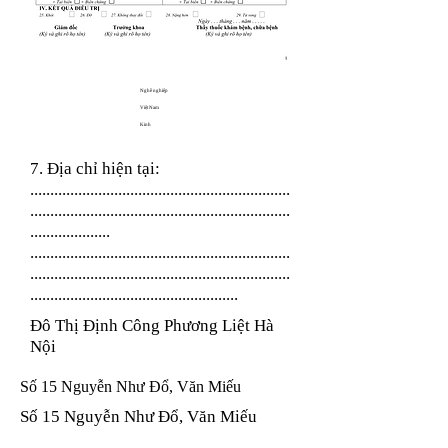
Nghề nghiệp
Việt Nam
Kinh
7. Địa chỉ hiện tại:
.................................................................
.................................................................
....................
.................................................................
.................................................................
....................................................
Đô Thị Định Công Phương Liệt Hà
Nội
Số 15 Nguyễn Như Đổ, Văn Miếu
Số 15 Nguyễn Như Đổ, Văn Miếu