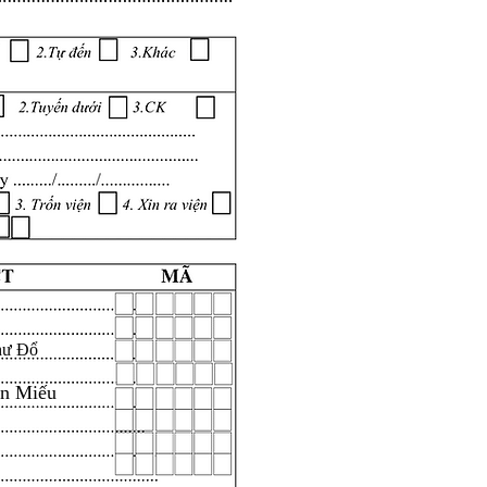
hư Đổ
ăn Miếu