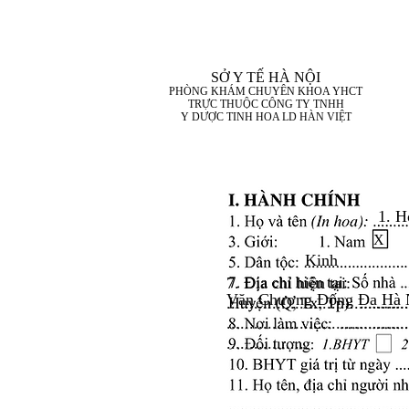
SỞ Y TẾ HÀ NỘI
PHÒNG KHÁM CHUYÊN KHOA YHCT
TRỰC THUỘC CÔNG TY TNHH
Y DƯỢC TINH HOA LD HÀN VIỆT
1. H
X
Kinh
7. Địa chỉ hiện tại:
Văn Chương Đống Đa Hà 
........................................
........................................
..................