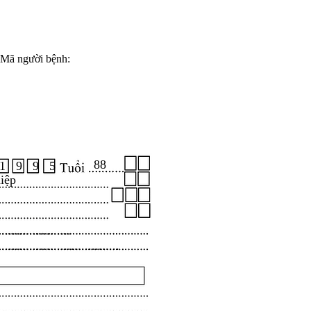
Mã người bệnh:
88
1 9 9 5
iệp
.....................
...................................