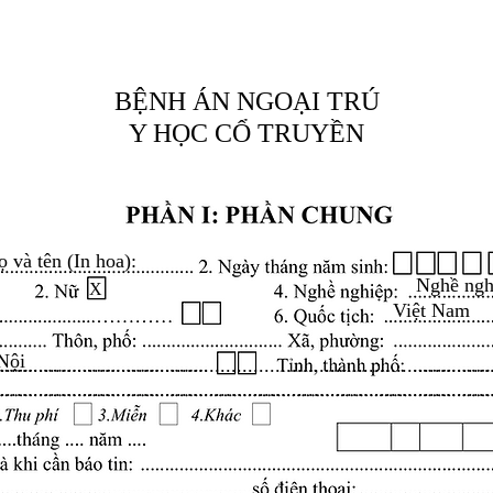
BỆNH ÁN NGOẠI TRÚ
Y HỌC CỔ TRUYỀN
ọ và tên (In hoa):
Nghề ngh
X
Việt Nam
Nội
.........................................................................................
.........................................................................................