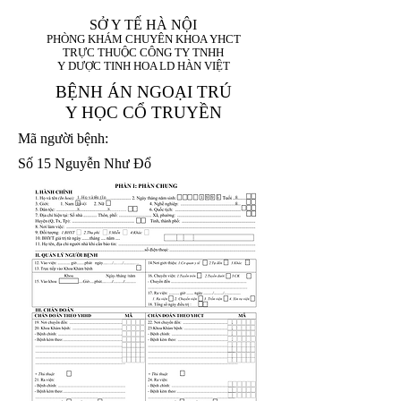
SỞ Y TẾ HÀ NỘI
PHÒNG KHÁM CHUYÊN KHOA YHCT
TRỰC THUỘC CÔNG TY TNHH
Y DƯỢC TINH HOA LD HÀN VIỆT
BỆNH ÁN NGOẠI TRÚ
Y HỌC CỔ TRUYỀN
Mã người bệnh:
Số 15 Nguyễn Như Đổ
1. Họ và tên (In
1 9 9 5
8
hoa):
8
X
X