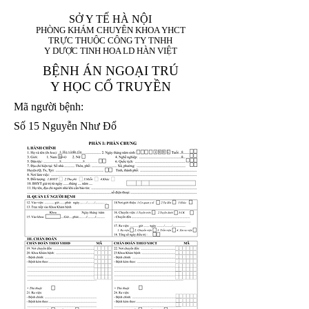
SỞ Y TẾ HÀ NỘI
PHÒNG KHÁM CHUYÊN KHOA YHCT
TRỰC THUỘC CÔNG TY TNHH
Y DƯỢC TINH HOA LD HÀN VIỆT
BỆNH ÁN NGOẠI TRÚ
Y HỌC CỔ TRUYỀN
Mã người bệnh:
Số 15 Nguyễn Như Đổ
1. Họ và tên (In
1 9 9 5
8
hoa):
8
X
X