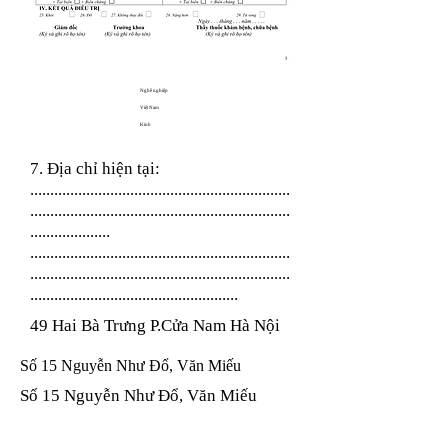
Nghề nghiệp
Việt Nam
Kinh
7. Địa chỉ hiện tại:
.................................................................
.................................................................
....................
.................................................................
.................................................................
....................................................
49 Hai Bà Trưng P.Cửa Nam Hà Nội
Số 15 Nguyễn Như Đổ, Văn Miếu
Số 15 Nguyễn Như Đổ, Văn Miếu