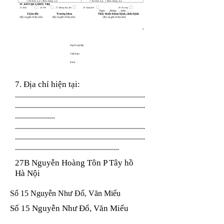
Nghề nghiệp
Việt Nam
Kinh
7. Địa chỉ hiện tại:
.................................................................
.................................................................
....................
.................................................................
.................................................................
....................................................
27B Nguyễn Hoàng Tôn P Tây hồ
Hà Nội
Số 15 Nguyễn Như Đổ, Văn Miếu
Số 15 Nguyễn Như Đổ, Văn Miếu