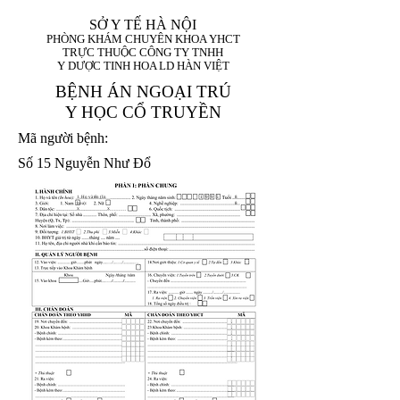
SỞ Y TẾ HÀ NỘI
PHÒNG KHÁM CHUYÊN KHOA YHCT
TRỰC THUỘC CÔNG TY TNHH
Y DƯỢC TINH HOA LD HÀN VIỆT
BỆNH ÁN NGOẠI TRÚ
Y HỌC CỔ TRUYỀN
Mã người bệnh:
Số 15 Nguyễn Như Đổ
1. Họ và tên (In
1 9 9 5
8
hoa):
8
X
X