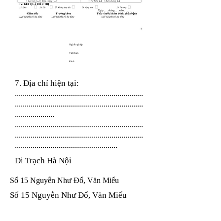
Nghề nghiệp
Việt Nam
Kinh
7. Địa chỉ hiện tại:
.................................................................
.................................................................
....................
.................................................................
.................................................................
....................................................
Di Trạch Hà Nội
Số 15 Nguyễn Như Đổ, Văn Miếu
Số 15 Nguyễn Như Đổ, Văn Miếu