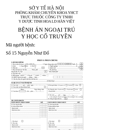
SỞ Y TẾ HÀ NỘI
PHÒNG KHÁM CHUYÊN KHOA YHCT
TRỰC THUỘC CÔNG TY TNHH
Y DƯỢC TINH HOA LD HÀN VIỆT
BỆNH ÁN NGOẠI TRÚ
Y HỌC CỔ TRUYỀN
Mã người bệnh:
Số 15 Nguyễn Như Đổ
1. Họ và tên (In
1 9 9 5
8
hoa):
8
X
X