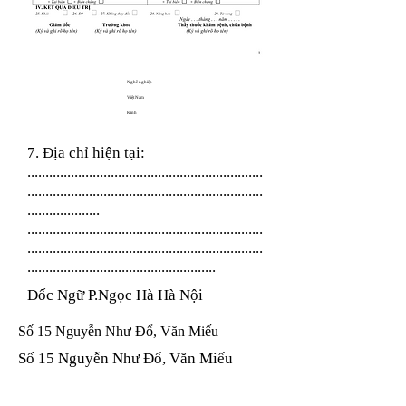
Nghề nghiệp
Việt Nam
Kinh
7. Địa chỉ hiện tại:
.................................................................
.................................................................
....................
.................................................................
.................................................................
....................................................
Đốc Ngữ P.Ngọc Hà Hà Nội
Số 15 Nguyễn Như Đổ, Văn Miếu
Số 15 Nguyễn Như Đổ, Văn Miếu