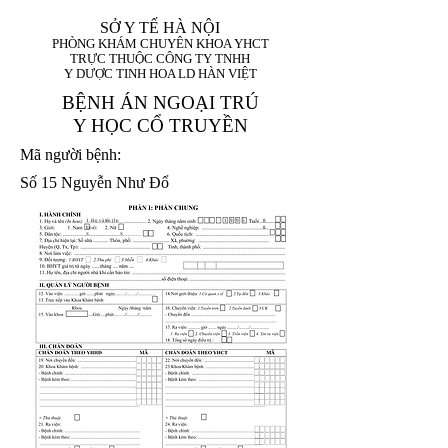
SỞ Y TẾ HÀ NỘI
PHÒNG KHÁM CHUYÊN KHOA YHCT
TRỰC THUỘC CÔNG TY TNHH
Y DƯỢC TINH HOA LD HÀN VIỆT
BỆNH ÁN NGOẠI TRÚ
Y HỌC CỔ TRUYỀN
Mã người bệnh:
Số 15 Nguyễn Như Đổ
1. Họ và tên (In
1 9 9 5
8
hoa):
8
X
X