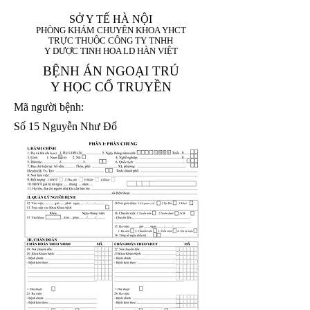
SỞ Y TẾ HÀ NỘI
PHÒNG KHÁM CHUYÊN KHOA YHCT
TRỰC THUỘC CÔNG TY TNHH
Y DƯỢC TINH HOA LD HÀN VIỆT
BỆNH ÁN NGOẠI TRÚ
Y HỌC CỔ TRUYỀN
Mã người bệnh:
Số 15 Nguyễn Như Đổ
1. Họ và tên (In
1 9 9 5
8
hoa):
8
X
X