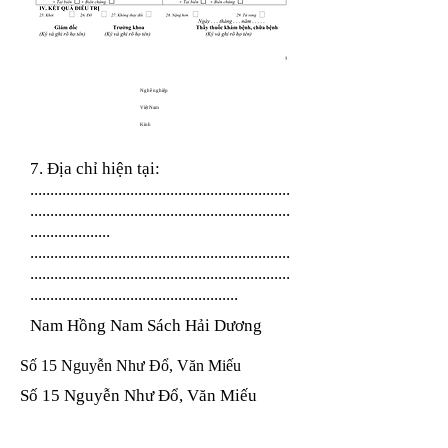
Nghề nghiệp
Việt Nam
Kinh
7. Địa chỉ hiện tại:
.................................................................
.................................................................
....................
.................................................................
.................................................................
....................................................
Nam Hồng Nam Sách Hải Dương
Số 15 Nguyễn Như Đổ, Văn Miếu
Số 15 Nguyễn Như Đổ, Văn Miếu