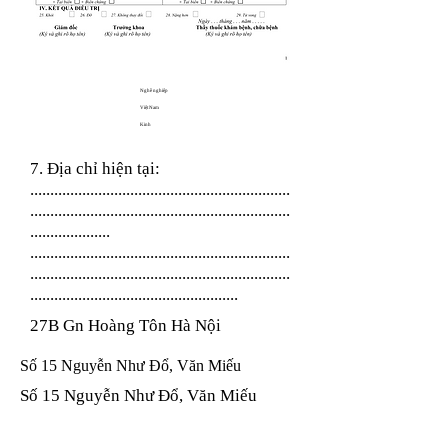
Nghề nghiệp
Việt Nam
Kinh
7. Địa chỉ hiện tại:
.................................................................
.................................................................
....................
.................................................................
.................................................................
....................................................
27B Gn Hoàng Tôn Hà Nội
Số 15 Nguyễn Như Đổ, Văn Miếu
Số 15 Nguyễn Như Đổ, Văn Miếu