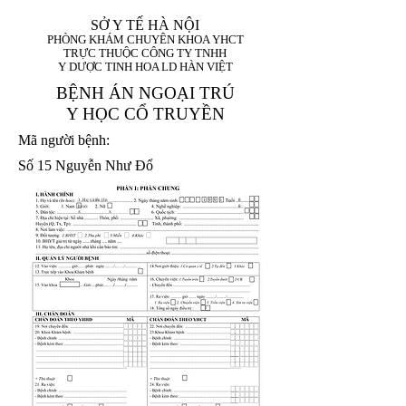
SỞ Y TẾ HÀ NỘI
PHÒNG KHÁM CHUYÊN KHOA YHCT
TRỰC THUỘC CÔNG TY TNHH
Y DƯỢC TINH HOA LD HÀN VIỆT
BỆNH ÁN NGOẠI TRÚ
Y HỌC CỔ TRUYỀN
Mã người bệnh:
Số 15 Nguyễn Như Đổ
1. Họ và tên (In
1 9 9 5
8
hoa):
8
X
X