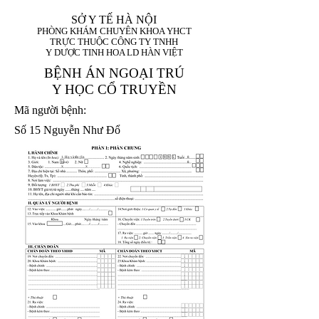
SỞ Y TẾ HÀ NỘI
PHÒNG KHÁM CHUYÊN KHOA YHCT
TRỰC THUỘC CÔNG TY TNHH
Y DƯỢC TINH HOA LD HÀN VIỆT
BỆNH ÁN NGOẠI TRÚ
Y HỌC CỔ TRUYỀN
Mã người bệnh:
Số 15 Nguyễn Như Đổ
1. Họ và tên (In
1 9 9 5
8
hoa):
8
X
X