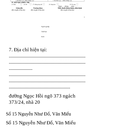
Nghề nghiệp
Việt Nam
Kinh
7. Địa chỉ hiện tại:
.................................................................
.................................................................
....................
.................................................................
.................................................................
....................................................
đường Ngọc Hồi ngõ 373 ngách
373/24, nhà 20
Số 15 Nguyễn Như Đổ, Văn Miếu
Số 15 Nguyễn Như Đổ, Văn Miếu