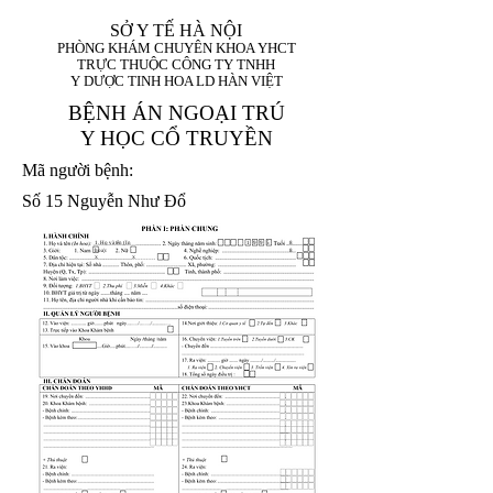
SỞ Y TẾ HÀ NỘI
PHÒNG KHÁM CHUYÊN KHOA YHCT
TRỰC THUỘC CÔNG TY TNHH
Y DƯỢC TINH HOA LD HÀN VIỆT
BỆNH ÁN NGOẠI TRÚ
Y HỌC CỔ TRUYỀN
Mã người bệnh:
Số 15 Nguyễn Như Đổ
1. Họ và tên (In
1 9 9 5
8
hoa):
8
X
X