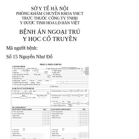
SỞ Y TẾ HÀ NỘI
PHÒNG KHÁM CHUYÊN KHOA YHCT
TRỰC THUỘC CÔNG TY TNHH
Y DƯỢC TINH HOA LD HÀN VIỆT
BỆNH ÁN NGOẠI TRÚ
Y HỌC CỔ TRUYỀN
Mã người bệnh:
Số 15 Nguyễn Như Đổ
1. Họ và tên (In
1 9 9 5
8
hoa):
8
X
X