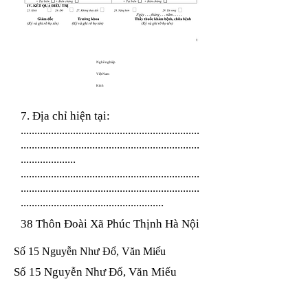
Nghề nghiệp
Việt Nam
Kinh
7. Địa chỉ hiện tại:
.................................................................
.................................................................
....................
.................................................................
.................................................................
....................................................
38 Thôn Đoài Xã Phúc Thịnh Hà Nội
Số 15 Nguyễn Như Đổ, Văn Miếu
Số 15 Nguyễn Như Đổ, Văn Miếu