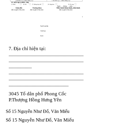
Nghề nghiệp
Việt Nam
Kinh
7. Địa chỉ hiện tại:
.................................................................
.................................................................
....................
.................................................................
.................................................................
....................................................
3045 Tổ dân phố Phong Cốc
P.Thượng Hồng Hưng Yên
Số 15 Nguyễn Như Đổ, Văn Miếu
Số 15 Nguyễn Như Đổ, Văn Miếu