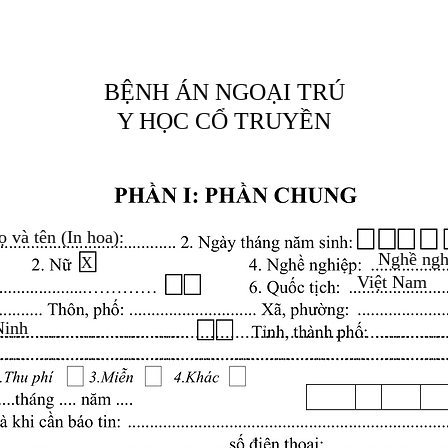
BỆNH ÁN NGOẠI TRÚ
Y HỌC CỔ TRUYỀN
ọ và tên (In hoa):
Nghề ngh
X
Việt Nam
Ninh
.........................................................................................
.........................................................................................