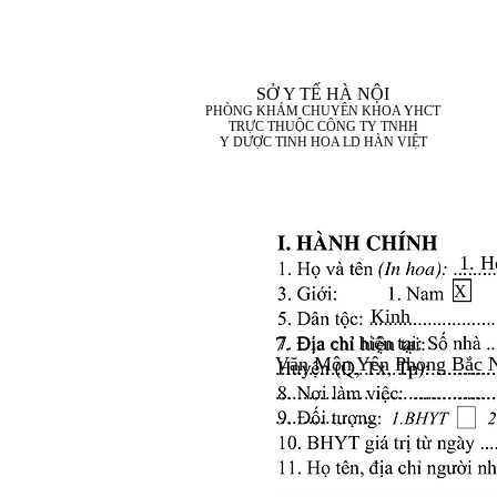
SỞ Y TẾ HÀ NỘI
PHÒNG KHÁM CHUYÊN KHOA YHCT
TRỰC THUỘC CÔNG TY TNHH
Y DƯỢC TINH HOA LD HÀN VIỆT
1. H
X
Kinh
7. Địa chỉ hiện tại:
Văn Môn Yên Phong Bắc 
........................................
........................................
..................