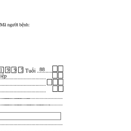
Mã người bệnh:
88
1 9 9 5
iệp
.....................
...................................