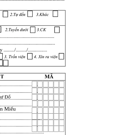
hư Đổ
ăn Miếu