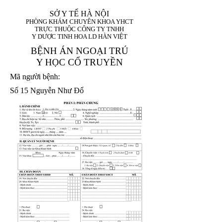
SỞ Y TẾ HÀ NỘI
PHÒNG KHÁM CHUYÊN KHOA YHCT
TRỰC THUỘC CÔNG TY TNHH
Y DƯỢC TINH HOA LD HÀN VIỆT
BỆNH ÁN NGOẠI TRÚ
Y HỌC CỔ TRUYỀN
Mã người bệnh:
Số 15 Nguyễn Như Đổ
1. Họ và tên (In
1 9 9 5
8
hoa):
8
X
X