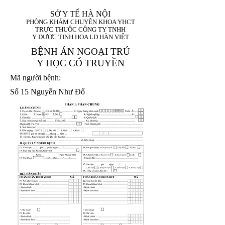
SỞ Y TẾ HÀ NỘI
PHÒNG KHÁM CHUYÊN KHOA YHCT
TRỰC THUỘC CÔNG TY TNHH
Y DƯỢC TINH HOA LD HÀN VIỆT
BỆNH ÁN NGOẠI TRÚ
Y HỌC CỔ TRUYỀN
Mã người bệnh:
Số 15 Nguyễn Như Đổ
1. Họ và tên (In
1 9 9 5
8
hoa):
8
X
X