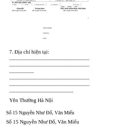
Nghề nghiệp
Việt Nam
Kinh
7. Địa chỉ hiện tại:
.................................................................
.................................................................
....................
.................................................................
.................................................................
....................................................
Yên Thường Hà Nội
Số 15 Nguyễn Như Đổ, Văn Miếu
Số 15 Nguyễn Như Đổ, Văn Miếu