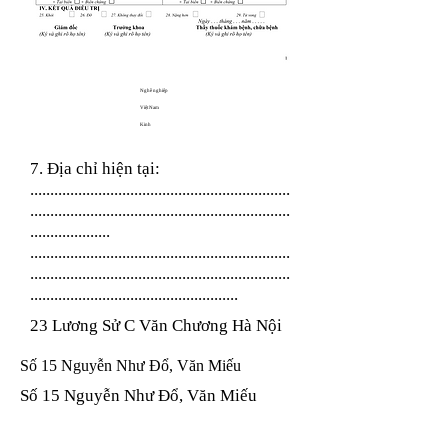
Nghề nghiệp
Việt Nam
Kinh
7. Địa chỉ hiện tại:
.................................................................
.................................................................
....................
.................................................................
.................................................................
....................................................
23 Lương Sử C Văn Chương Hà Nội
Số 15 Nguyễn Như Đổ, Văn Miếu
Số 15 Nguyễn Như Đổ, Văn Miếu