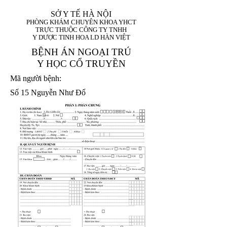
SỞ Y TẾ HÀ NỘI
PHÒNG KHÁM CHUYÊN KHOA YHCT
TRỰC THUỘC CÔNG TY TNHH
Y DƯỢC TINH HOA LD HÀN VIỆT
BỆNH ÁN NGOẠI TRÚ
Y HỌC CỔ TRUYỀN
Mã người bệnh:
Số 15 Nguyễn Như Đổ
1. Họ và tên (In
1 9 9 5
8
hoa):
8
X
X