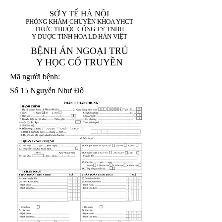
SỞ Y TẾ HÀ NỘI
PHÒNG KHÁM CHUYÊN KHOA YHCT
TRỰC THUỘC CÔNG TY TNHH
Y DƯỢC TINH HOA LD HÀN VIỆT
BỆNH ÁN NGOẠI TRÚ
Y HỌC CỔ TRUYỀN
Mã người bệnh:
Số 15 Nguyễn Như Đổ
1. Họ và tên (In
1 9 9 5
8
hoa):
8
X
X