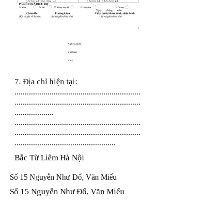
Nghề nghiệp
Việt Nam
Kinh
7. Địa chỉ hiện tại:
.................................................................
.................................................................
....................
.................................................................
.................................................................
....................................................
Bắc Từ Liêm Hà Nội
Số 15 Nguyễn Như Đổ, Văn Miếu
Số 15 Nguyễn Như Đổ, Văn Miếu