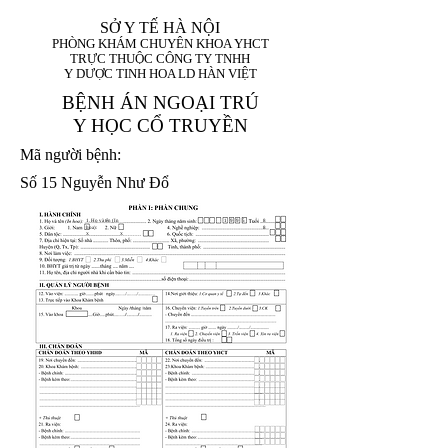
SỞ Y TẾ HÀ NỘI
PHÒNG KHÁM CHUYÊN KHOA YHCT
TRỰC THUỘC CÔNG TY TNHH
Y DƯỢC TINH HOA LD HÀN VIỆT
BỆNH ÁN NGOẠI TRÚ
Y HỌC CỔ TRUYỀN
Mã người bệnh:
Số 15 Nguyễn Như Đổ
1. Họ và tên (In
1 9 9 5
8
hoa):
8
X
X