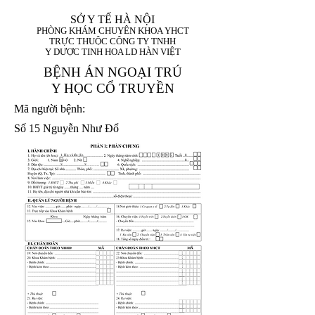
SỞ Y TẾ HÀ NỘI
PHÒNG KHÁM CHUYÊN KHOA YHCT
TRỰC THUỘC CÔNG TY TNHH
Y DƯỢC TINH HOA LD HÀN VIỆT
BỆNH ÁN NGOẠI TRÚ
Y HỌC CỔ TRUYỀN
Mã người bệnh:
Số 15 Nguyễn Như Đổ
1. Họ và tên (In
1 9 9 5
8
hoa):
8
X
X