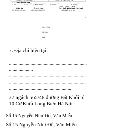
Nghề nghiệp
Việt Nam
Kinh
7. Địa chỉ hiện tại:
.................................................................
.................................................................
....................
.................................................................
.................................................................
....................................................
37 ngách 565/48 đường Bát Khối tổ
10 Cự Khối Long Biên Hà Nội
Số 15 Nguyễn Như Đổ, Văn Miếu
Số 15 Nguyễn Như Đổ, Văn Miếu