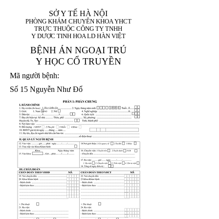
SỞ Y TẾ HÀ NỘI
PHÒNG KHÁM CHUYÊN KHOA YHCT
TRỰC THUỘC CÔNG TY TNHH
Y DƯỢC TINH HOA LD HÀN VIỆT
BỆNH ÁN NGOẠI TRÚ
Y HỌC CỔ TRUYỀN
Mã người bệnh:
Số 15 Nguyễn Như Đổ
1. Họ và tên (In
1 9 9 5
8
hoa):
8
X
X