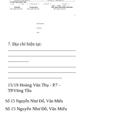
Nghề nghiệp
Việt Nam
Kinh
7. Địa chỉ hiện tại:
.................................................................
.................................................................
....................
.................................................................
.................................................................
....................................................
15/19 Hoàng Văn Thụ - P.7 -
TP.Vũng Tầu
Số 15 Nguyễn Như Đổ, Văn Miếu
Số 15 Nguyễn Như Đổ, Văn Miếu