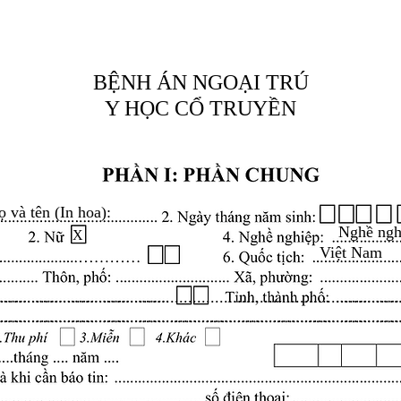
BỆNH ÁN NGOẠI TRÚ
Y HỌC CỔ TRUYỀN
ọ và tên (In hoa):
Nghề ngh
X
Việt Nam
.........................................................................................
.........................................................................................