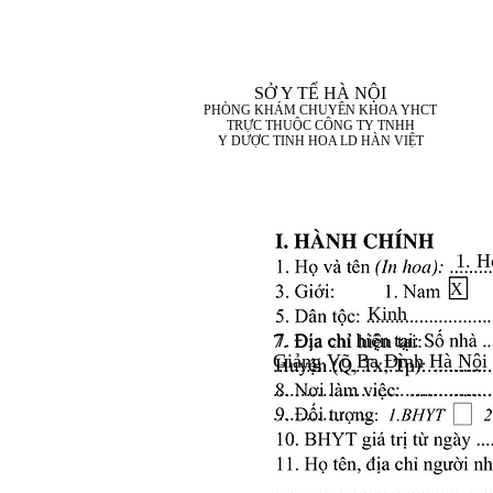
SỞ Y TẾ HÀ NỘI
PHÒNG KHÁM CHUYÊN KHOA YHCT
TRỰC THUỘC CÔNG TY TNHH
Y DƯỢC TINH HOA LD HÀN VIỆT
1. H
X
Kinh
7. Địa chỉ hiện tại:
Giảng Võ Ba Đình Hà Nội
........................................
........................................
..................