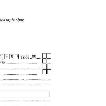
Mã người bệnh:
88
1 9 9 5
iệp
.....................
...................................