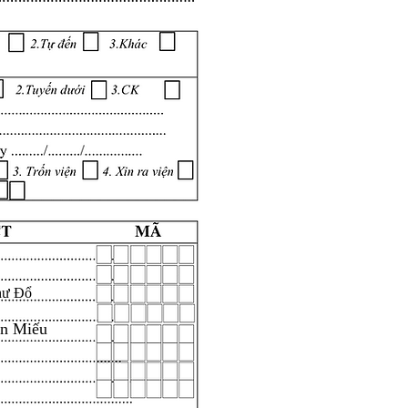
hư Đổ
ăn Miếu