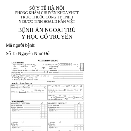
SỞ Y TẾ HÀ NỘI
PHÒNG KHÁM CHUYÊN KHOA YHCT
TRỰC THUỘC CÔNG TY TNHH
Y DƯỢC TINH HOA LD HÀN VIỆT
BỆNH ÁN NGOẠI TRÚ
Y HỌC CỔ TRUYỀN
Mã người bệnh:
Số 15 Nguyễn Như Đổ
1. Họ và tên (In
1 9 9 5
8
hoa):
8
X
X