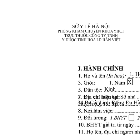
SỞ Y TẾ HÀ NỘI
PHÒNG KHÁM CHUYÊN KHOA YHCT
TRỰC THUỘC CÔNG TY TNHH
Y DƯỢC TINH HOA LD HÀN VIỆT
1. H
X
Kinh
7. Địa chỉ hiện tại:
34 B Cát Linh Đống Đa Hà
........................................
........................................
..................