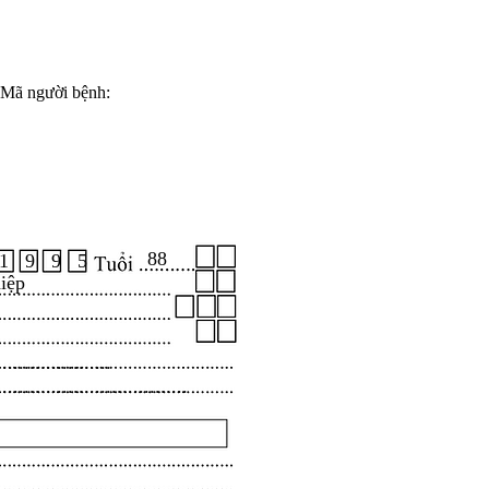
Mã người bệnh:
88
1 9 9 5
iệp
.....................
...................................