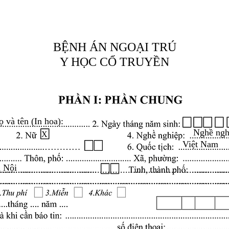
BỆNH ÁN NGOẠI TRÚ
Y HỌC CỔ TRUYỀN
ọ và tên (In hoa):
Nghề ngh
X
Việt Nam
 Nội
.........................................................................................
.........................................................................................