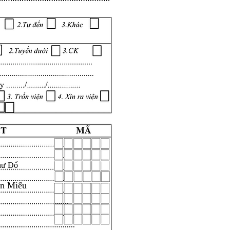
hư Đổ
ăn Miếu