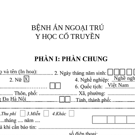
BỆNH ÁN NGOẠI TRÚ
Y HỌC CỔ TRUYỀN
ọ và tên (In hoa):
Nghề ngh
X
Việt Nam
g Đa Hà Nội
.........................................................................................
.........................................................................................