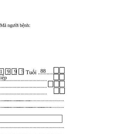
Mã người bệnh:
88
1 9 9 5
iệp
.....................
...................................