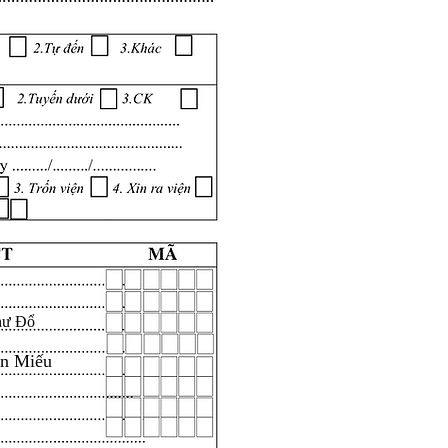
hư Đổ
ăn Miếu