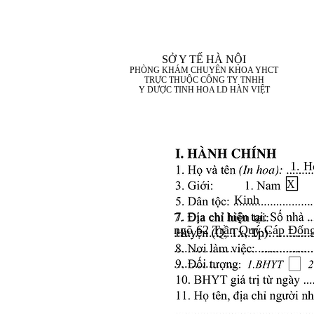
SỞ Y TẾ HÀ NỘI
PHÒNG KHÁM CHUYÊN KHOA YHCT
TRỰC THUỘC CÔNG TY TNHH
Y DƯỢC TINH HOA LD HÀN VIỆT
1. H
X
Kinh
7. Địa chỉ hiện tại:
ngõ 62 Trần Quý Cáp Đốn
........................................
........................................
..................