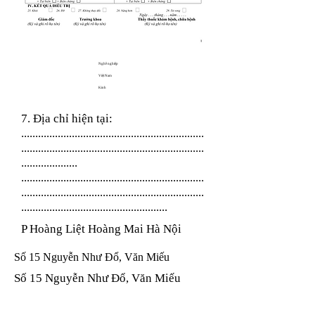
Nghề nghiệp
Việt Nam
Kinh
7. Địa chỉ hiện tại:
.................................................................
.................................................................
....................
.................................................................
.................................................................
....................................................
P Hoàng Liệt Hoàng Mai Hà Nội
Số 15 Nguyễn Như Đổ, Văn Miếu
Số 15 Nguyễn Như Đổ, Văn Miếu