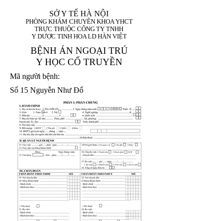
SỞ Y TẾ HÀ NỘI
PHÒNG KHÁM CHUYÊN KHOA YHCT
TRỰC THUỘC CÔNG TY TNHH
Y DƯỢC TINH HOA LD HÀN VIỆT
BỆNH ÁN NGOẠI TRÚ
Y HỌC CỔ TRUYỀN
Mã người bệnh:
Số 15 Nguyễn Như Đổ
1. Họ và tên (In
1 9 9 5
8
hoa):
8
X
X