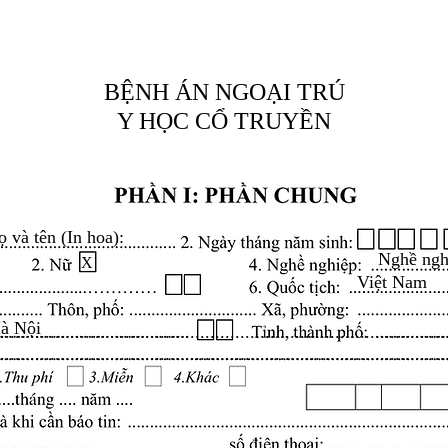
BỆNH ÁN NGOẠI TRÚ
Y HỌC CỔ TRUYỀN
ọ và tên (In hoa):
Nghề ngh
X
Việt Nam
à Nội
.........................................................................................
.........................................................................................