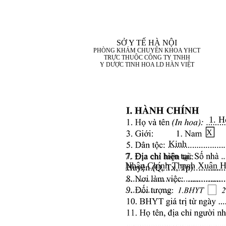
SỞ Y TẾ HÀ NỘI
PHÒNG KHÁM CHUYÊN KHOA YHCT
TRỰC THUỘC CÔNG TY TNHH
Y DƯỢC TINH HOA LD HÀN VIỆT
1. H
X
Kinh
7. Địa chỉ hiện tại:
Nhân Chính Thanh Xuân H
........................................
........................................
..................