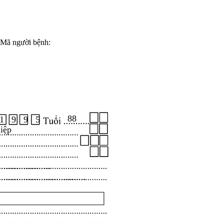
Mã người bệnh:
88
1 9 9 5
iệp
.....................
...................................