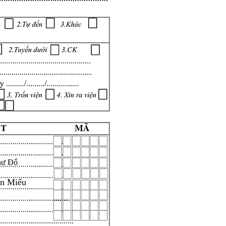
hư Đổ
ăn Miếu