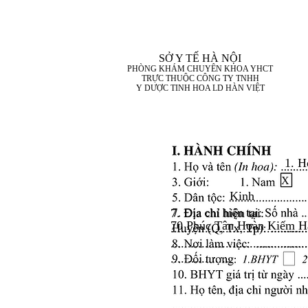
SỞ Y TẾ HÀ NỘI
PHÒNG KHÁM CHUYÊN KHOA YHCT
TRỰC THUỘC CÔNG TY TNHH
Y DƯỢC TINH HOA LD HÀN VIỆT
1. H
X
Kinh
7. Địa chỉ hiện tại:
70 Phúc Tân Hoàn Kiếm H
........................................
........................................
..................