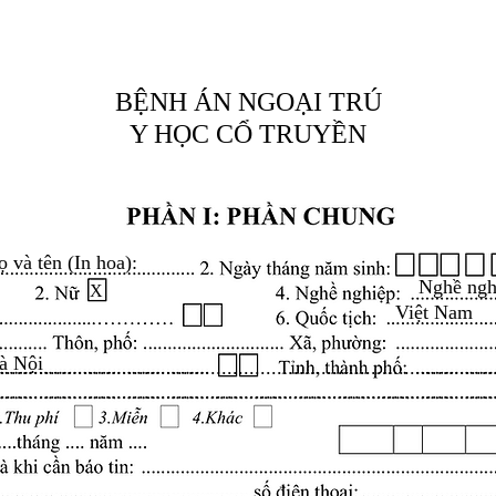
BỆNH ÁN NGOẠI TRÚ
Y HỌC CỔ TRUYỀN
ọ và tên (In hoa):
Nghề ngh
X
Việt Nam
à Nội
.........................................................................................
.........................................................................................