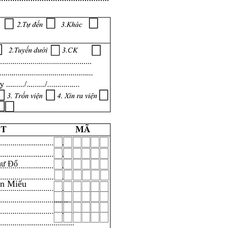
hư Đổ
ăn Miếu