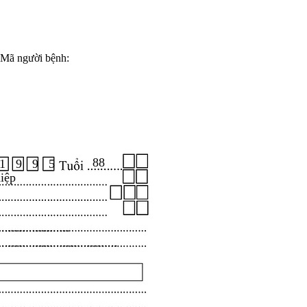
Mã người bệnh:
88
1 9 9 5
iệp
.....................
...................................