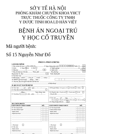
SỞ Y TẾ HÀ NỘI
PHÒNG KHÁM CHUYÊN KHOA YHCT
TRỰC THUỘC CÔNG TY TNHH
Y DƯỢC TINH HOA LD HÀN VIỆT
BỆNH ÁN NGOẠI TRÚ
Y HỌC CỔ TRUYỀN
Mã người bệnh:
Số 15 Nguyễn Như Đổ
1. Họ và tên (In
1 9 9 5
8
hoa):
8
X
X