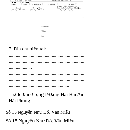
Nghề nghiệp
Việt Nam
Kinh
7. Địa chỉ hiện tại:
.................................................................
.................................................................
....................
.................................................................
.................................................................
....................................................
152 lô 9 mở rộng P Đằng Hải Hải An
Hải Phòng
Số 15 Nguyễn Như Đổ, Văn Miếu
Số 15 Nguyễn Như Đổ, Văn Miếu