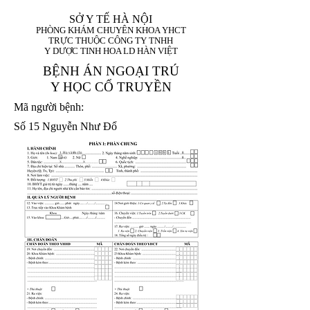
SỞ Y TẾ HÀ NỘI
PHÒNG KHÁM CHUYÊN KHOA YHCT
TRỰC THUỘC CÔNG TY TNHH
Y DƯỢC TINH HOA LD HÀN VIỆT
BỆNH ÁN NGOẠI TRÚ
Y HỌC CỔ TRUYỀN
Mã người bệnh:
Số 15 Nguyễn Như Đổ
1. Họ và tên (In
1 9 9 5
8
hoa):
8
X
X