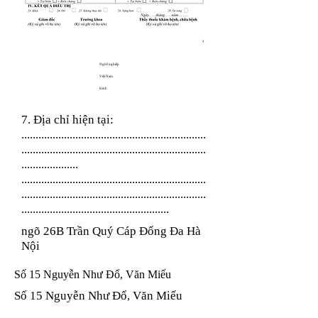
Nghề nghiệp
Việt Nam
Kinh
7. Địa chỉ hiện tại:
.................................................................
.................................................................
....................
.................................................................
.................................................................
....................................................
ngõ 26B Trần Quý Cáp Đống Đa Hà
Nội
Số 15 Nguyễn Như Đổ, Văn Miếu
Số 15 Nguyễn Như Đổ, Văn Miếu