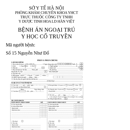
SỞ Y TẾ HÀ NỘI
PHÒNG KHÁM CHUYÊN KHOA YHCT
TRỰC THUỘC CÔNG TY TNHH
Y DƯỢC TINH HOA LD HÀN VIỆT
BỆNH ÁN NGOẠI TRÚ
Y HỌC CỔ TRUYỀN
Mã người bệnh:
Số 15 Nguyễn Như Đổ
1. Họ và tên (In
1 9 9 5
8
hoa):
8
X
X