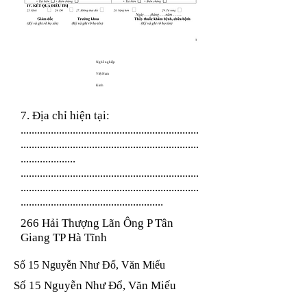
Nghề nghiệp
Việt Nam
Kinh
7. Địa chỉ hiện tại:
.................................................................
.................................................................
....................
.................................................................
.................................................................
....................................................
266 Hải Thượng Lãn Ông P Tân
Giang TP Hà Tĩnh
Số 15 Nguyễn Như Đổ, Văn Miếu
Số 15 Nguyễn Như Đổ, Văn Miếu