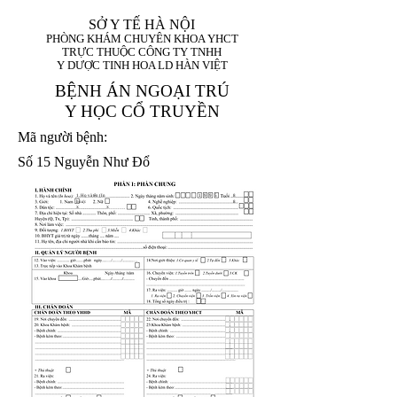
SỞ Y TẾ HÀ NỘI
PHÒNG KHÁM CHUYÊN KHOA YHCT
TRỰC THUỘC CÔNG TY TNHH
Y DƯỢC TINH HOA LD HÀN VIỆT
BỆNH ÁN NGOẠI TRÚ
Y HỌC CỔ TRUYỀN
Mã người bệnh:
Số 15 Nguyễn Như Đổ
1. Họ và tên (In
1 9 9 5
8
hoa):
8
X
X