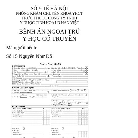
SỞ Y TẾ HÀ NỘI
PHÒNG KHÁM CHUYÊN KHOA YHCT
TRỰC THUỘC CÔNG TY TNHH
Y DƯỢC TINH HOA LD HÀN VIỆT
BỆNH ÁN NGOẠI TRÚ
Y HỌC CỔ TRUYỀN
Mã người bệnh:
Số 15 Nguyễn Như Đổ
1. Họ và tên (In
1 9 9 5
8
hoa):
8
X
X