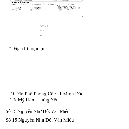
Nghề nghiệp
Việt Nam
Kinh
7. Địa chỉ hiện tại:
.................................................................
.................................................................
....................
.................................................................
.................................................................
....................................................
Tổ Dân Phố Phong Cốc - P.Minh Đức
-TX.Mỹ Hào - Hưng Yên
Số 15 Nguyễn Như Đổ, Văn Miếu
Số 15 Nguyễn Như Đổ, Văn Miếu