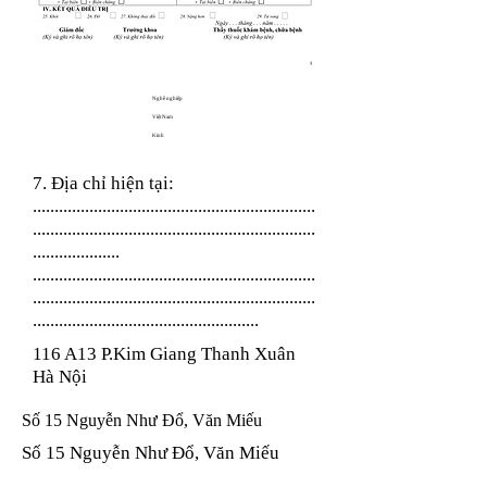
Nghề nghiệp
Việt Nam
Kinh
7. Địa chỉ hiện tại:
.................................................................
.................................................................
....................
.................................................................
.................................................................
....................................................
116 A13 P.Kim Giang Thanh Xuân
Hà Nội
Số 15 Nguyễn Như Đổ, Văn Miếu
Số 15 Nguyễn Như Đổ, Văn Miếu