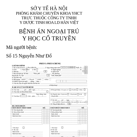
SỞ Y TẾ HÀ NỘI
PHÒNG KHÁM CHUYÊN KHOA YHCT
TRỰC THUỘC CÔNG TY TNHH
Y DƯỢC TINH HOA LD HÀN VIỆT
BỆNH ÁN NGOẠI TRÚ
Y HỌC CỔ TRUYỀN
Mã người bệnh:
Số 15 Nguyễn Như Đổ
1. Họ và tên (In
1 9 9 5
8
hoa):
8
X
X