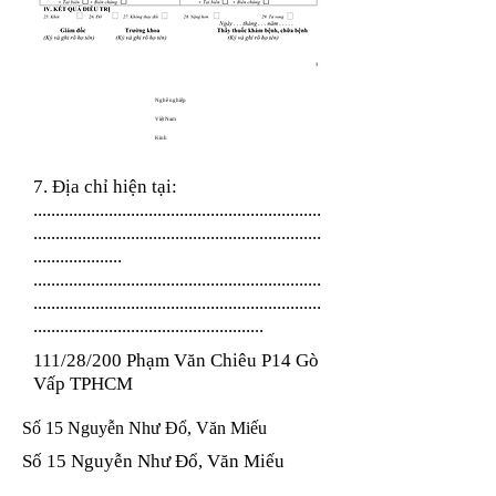
Nghề nghiệp
Việt Nam
Kinh
7. Địa chỉ hiện tại:
.................................................................
.................................................................
....................
.................................................................
.................................................................
....................................................
111/28/200 Phạm Văn Chiêu P14 Gò
Vấp TPHCM
Số 15 Nguyễn Như Đổ, Văn Miếu
Số 15 Nguyễn Như Đổ, Văn Miếu