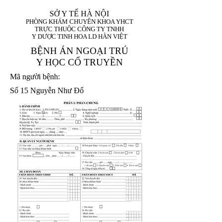
SỞ Y TẾ HÀ NỘI
PHÒNG KHÁM CHUYÊN KHOA YHCT
TRỰC THUỘC CÔNG TY TNHH
Y DƯỢC TINH HOA LD HÀN VIỆT
BỆNH ÁN NGOẠI TRÚ
Y HỌC CỔ TRUYỀN
Mã người bệnh:
Số 15 Nguyễn Như Đổ
1. Họ và tên (In
1 9 9 5
8
hoa):
8
X
X