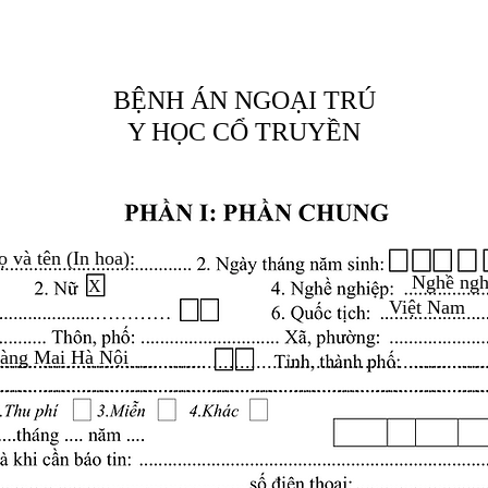
BỆNH ÁN NGOẠI TRÚ
Y HỌC CỔ TRUYỀN
ọ và tên (In hoa):
Nghề ngh
X
Việt Nam
oàng Mai Hà Nội
.........................................................................................
.........................................................................................