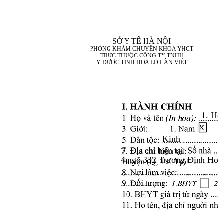
SỞ Y TẾ HÀ NỘI
PHÒNG KHÁM CHUYÊN KHOA YHCT
TRỰC THUỘC CÔNG TY TNHH
Y DƯỢC TINH HOA LD HÀN VIỆT
1. H
X
Kinh
7. Địa chỉ hiện tại:
4 ngõ 332 Trương Định H
........................................
........................................
..................