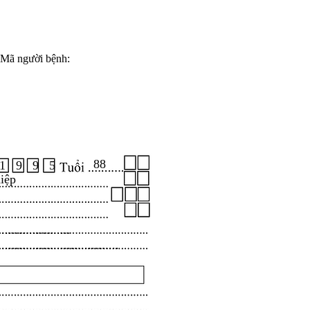
Mã người bệnh:
88
1 9 9 5
iệp
.....................
...................................