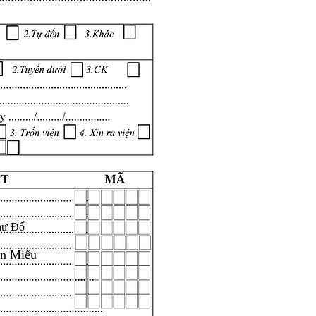
hư Đổ
ăn Miếu