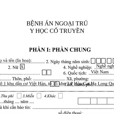
BỆNH ÁN NGOẠI TRÚ
Y HỌC CỔ TRUYỀN
ọ và tên (In hoa):
Nghề ngh
X
Việt Nam
số 1 khu dân cư Việt Hàn, tổ 15 khu 3 P Hòn Gai Hạ Long Q
.........................................................................................
.........................................................................................