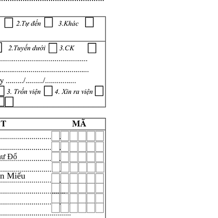
hư Đổ
ăn Miếu