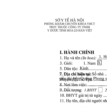
SỞ Y TẾ HÀ NỘI
PHÒNG KHÁM CHUYÊN KHOA YHCT
TRỰC THUỘC CÔNG TY TNHH
Y DƯỢC TINH HOA LD HÀN VIỆT
1. H
X
Kinh
7. Địa chỉ hiện tại:
siêu thị bếp Quảng Phong 
........................................
........................................
..................