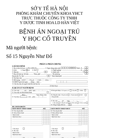
SỞ Y TẾ HÀ NỘI
PHÒNG KHÁM CHUYÊN KHOA YHCT
TRỰC THUỘC CÔNG TY TNHH
Y DƯỢC TINH HOA LD HÀN VIỆT
BỆNH ÁN NGOẠI TRÚ
Y HỌC CỔ TRUYỀN
Mã người bệnh:
Số 15 Nguyễn Như Đổ
1. Họ và tên (In
1 9 9 5
8
hoa):
8
X
X