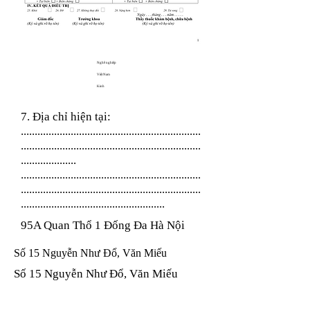
Nghề nghiệp
Việt Nam
Kinh
7. Địa chỉ hiện tại:
.................................................................
.................................................................
....................
.................................................................
.................................................................
....................................................
95A Quan Thổ 1 Đống Đa Hà Nội
Số 15 Nguyễn Như Đổ, Văn Miếu
Số 15 Nguyễn Như Đổ, Văn Miếu