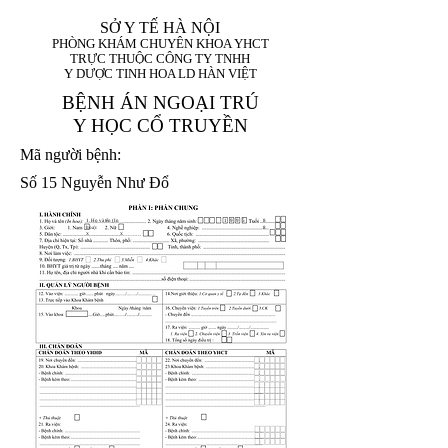
SỞ Y TẾ HÀ NỘI
PHÒNG KHÁM CHUYÊN KHOA YHCT
TRỰC THUỘC CÔNG TY TNHH
Y DƯỢC TINH HOA LD HÀN VIỆT
BỆNH ÁN NGOẠI TRÚ
Y HỌC CỔ TRUYỀN
Mã người bệnh:
Số 15 Nguyễn Như Đổ
1. Họ và tên (In
1 9 9 5
8
hoa):
8
X
X