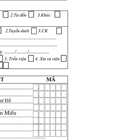
hư Đổ
ăn Miếu