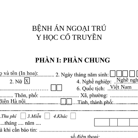
BỆNH ÁN NGOẠI TRÚ
Y HỌC CỔ TRUYỀN
ọ và tên (In hoa):
Nghề ngh
X
Việt Nam
Biên Hà nội
.........................................................................................
.........................................................................................