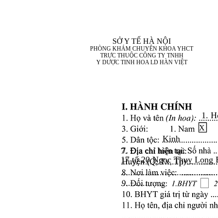
SỞ Y TẾ HÀ NỘI
PHÒNG KHÁM CHUYÊN KHOA YHCT
TRỰC THUỘC CÔNG TY TNHH
Y DƯỢC TINH HOA LD HÀN VIỆT
1. H
X
Kinh
7. Địa chỉ hiện tại:
17 tổ 20 Ngọc Thuỵ Long 
........................................
........................................
..................