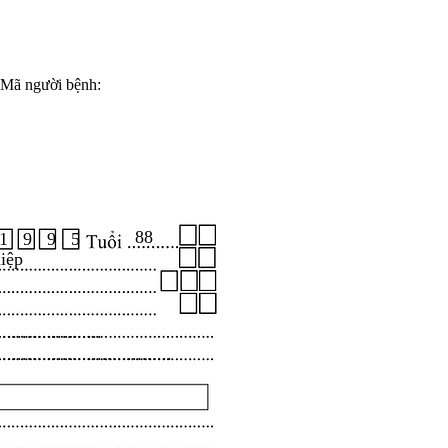
Mã người bệnh:
88
1 9 9 5
iệp
.....................
...................................