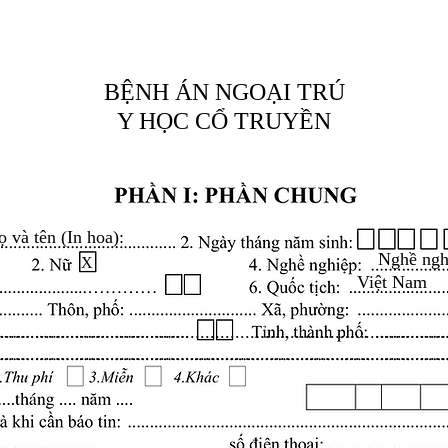
BỆNH ÁN NGOẠI TRÚ
Y HỌC CỔ TRUYỀN
ọ và tên (In hoa):
Nghề ngh
X
Việt Nam
.........................................................................................
.........................................................................................