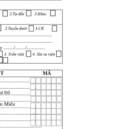
hư Đổ
ăn Miếu