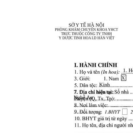
SỞ Y TẾ HÀ NỘI
PHÒNG KHÁM CHUYÊN KHOA YHCT
TRỰC THUỘC CÔNG TY TNHH
Y DƯỢC TINH HOA LD HÀN VIỆT
1. H
X
Kinh
7. Địa chỉ hiện tại:
Nghệ An
........................................
........................................
..................