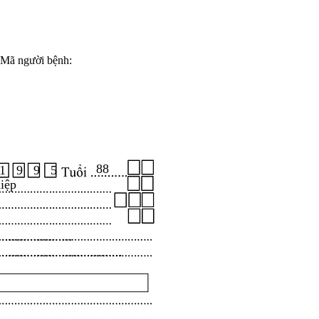
Mã người bệnh:
88
1 9 9 5
iệp
.....................
...................................